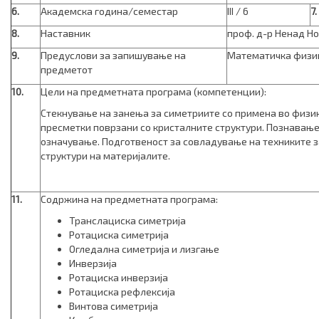
6.
Академска година/семестар
III / 6
7
.
8.
Наставник
проф. д-р Ненад Н
9.
Предуслови за запишување на
Математичка физик
предметот
10.
Цели на предметната програма (компетенции):
Стекнување на занења за симетриите со примена во физик
пресметки поврзани со кристалните структури. Познавање
означување. Подготвеност за совладување на техниките 
структури на материјалите.
11.
Содржина на предметната програма:
Транслациска симетрија
Ротациска симетрија
Огледална симетрија и лизгање
Инверзија
Ротациска инверзија
Ротациска рефлексија
Винтова симетрија