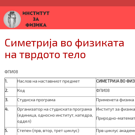
Симетрија во физиката
на тврдото тело
ФПИ08
1.
Наслов на нaставниот предмет
СИМЕТРИЈА ВО ФИЗ
2.
Код
ФПИ08
3.
Студиска програма
Применета физика
4.
Организатор на студиската програма
Институт за физика
(единица, односно институт, катедра,
Природно-математ
оддел)
5.
Степен (прв, втор, трет циклус)
Прв циклус академ