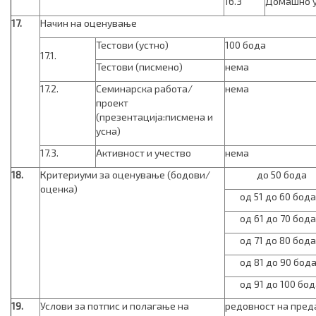
16.3
Домашно 
17.
Начин на оценување
Тестови (устно)
100 бода
17.1.
Тестови (писмено)
нема
17.2.
Семинарска работа/
нема
проект
(презентација:писмена и
усна)
17.3.
Активност и учество
нема
18.
Критериуми за оценување (бодови/
до 50 бода
оценка)
од 51 до 60 бода
од 61 до 70 бода
од 71 до 80 бода
од 81 до 90 бод
од 91 до 100 бод
19.
Услови за потпис и полагање на
редовност на пред