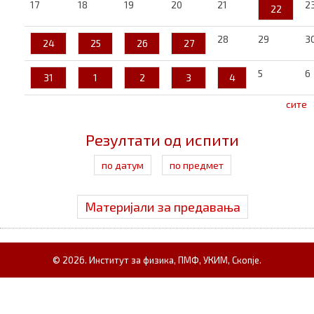
17
18
19
20
21
2
22
28
29
3
24
25
26
27
5
6
31
1
2
3
4
сите
Резултати од испити
по датум
по предмет
Материјали за предавања
© 2026. Институт за физика, ПМФ, УКИМ, Скопје.