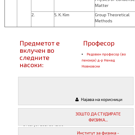
Matter
2.
S. K. Kim
Group Theoretical
Methods
Предметот е
Професор
вклучен во
Pедовен професор (во
следните
пензија) д-р Ненад
насоки:
Новковски
Следни
Материјали
испити од
Најава на корисници
овој предмет:
08 јуни 2021 во 12:00
ЗОШТО ДА СТУДИРАТЕ
22 јуни 2021 во 12:00
ФИЗИКА...
31 август 2021 во 12:00
14 септември 2021 во
Институт за физика -