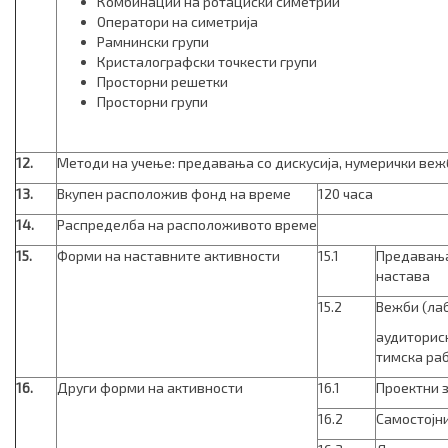
Комбинации на ротациски симетрии
Оператори на симетрија
Рамнински групи
Кристалографски точкести групи
Просторни решетки
Просторни групи
12.
Методи на учење: предавања со дискусија, нумерички веж
13.
Вкупен расположив фонд на време
120 часа
14.
Распределба на расположивото време
15.
Форми на наставните активности
15.1
Предавања
настава
15.2
Вежби (ла
аудиториск
тимска ра
16.
Други форми на активности
16.1
Проектни 
16.2
Самостојн