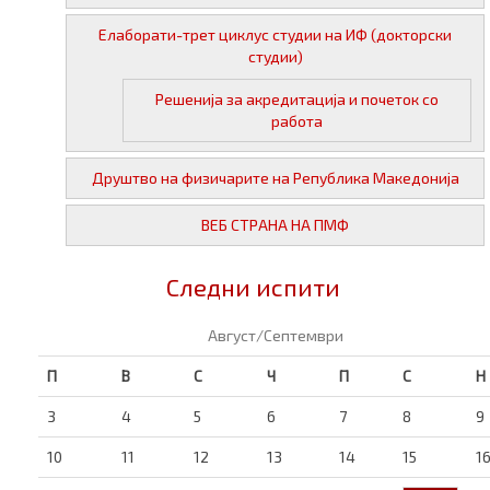
Елаборати-трет циклус студии на ИФ (докторски
студии)
Решенија за акредитација и почеток со
работа
Друштво на физичарите на Република Македонија
ВЕБ СТРАНА НА ПМФ
Следни испити
Август/Септември
П
В
С
Ч
П
С
Н
3
4
5
6
7
8
9
10
11
12
13
14
15
1