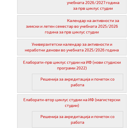
учебната 2026/2027 година
12:15
за прв циклус студии
03 јуни 2025 во 12:15
17 јуни 2025 во 12:15
Календар на активности за
зимски и летен семестар во учебната 2025/2026
година за прв циклус студии
Универзитетски календар за активности и
неработни денови во учебната 2025/2026 година
Елаборати-прв циклус студии на ИФ (нови студиски
програми 2022)
Решенија за акредитација и почеток со
работа
Елаборати-втор циклус студии на ИФ (магистерски
студии)
Решенија за акредитација и почеток со
работа