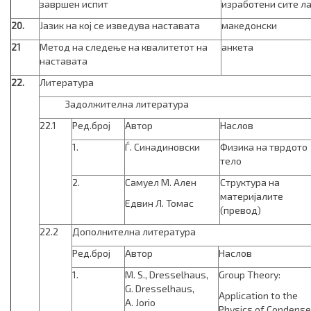
завршен испит
изработени сите л
20.
Јазик на кој се изведува наставата
македонски
21
Метод на следење на квалитетот на
анкета
наставата
22.
Литература
Задолжителна литература
22.1
Ред.број
Автор
Наслов
1.
Ѓ. Синадиновски
Физика на тврдото
тело
2.
Самуел М. Ален
Структура на
материјалите
Едвин Л. Томас
(превод)
22.2
Дополнителна литература
Ред.број
Автор
Наслов
1.
M. S., Dresselhaus,
Group Theory:
G. Dresselhaus,
Application to the
A. Jorio
Physics of Condens