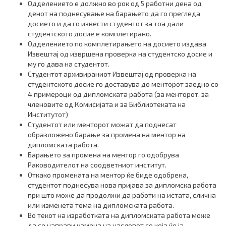
Одделението е должно во рок од 5 работни дена од
денот на поднесување на барањето да го прегледа
досието и да го извести студентот за тоа дали
студентското досие е комплетирано.
Одделението по комплетирањето на досието издава
Извештај од извршена проверка на студентско досие и
му го дава на студентот.
Студентот архивираниот Извештај од проверка на
студентското досие го доставува до менторот заедно со
4 примероци од дипломската работа (за менторот, за
членовите од Комисијата и за Библиотеката на
Институтот)
Студентот или менторот можат да поднесат
образложено барање за промена на ментор на
дипломската работа.
Барањето за промена на ментор го одобрува
Раководителот на соодветниот институт.
Откако промената на ментор ќе биде одобрена,
студентот поднесува нова пријава за дипломска работа
при што може да продолжи да работи на истата, слична
или изменета тема на дипломската работа.
Во текот на изработката на дипломската работа може
да се направи измена на насловот со која ќе ја