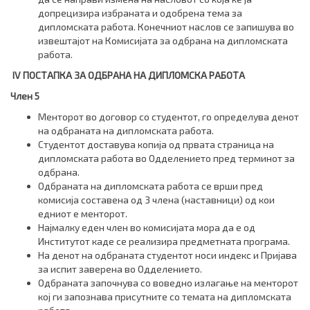
допрецизира избраната и одобрена тема за
дипломската работа. Конечниот наслов се запишува во
извештајот на Комисијата за одбрана на дипломската
работа.
I
V
ПОСТАПКА ЗА ОДБРАНА НА ДИПЛОМСКА РАБОТА
Член 5
Менторот во договор со студентот, го определува денот
на одбраната на дипломската работа.
Студентот доставува копија од првата страница на
дипломската работа во Одделението пред терминот за
одбрана.
Одбраната на дипломската работа се врши пред
комисија составена од 3 члена (наставници) од кои
едниот е менторот.
Најмалку еден член во комисијата мора да е од
Институтот каде се реализира предметната програма.
На денот на одбраната студентот носи индекс и Пријава
за испит заверена во Одделението.
Одбраната започнува со воведно излагање на менторот
кој ги запознава присутните со темата на дипломската