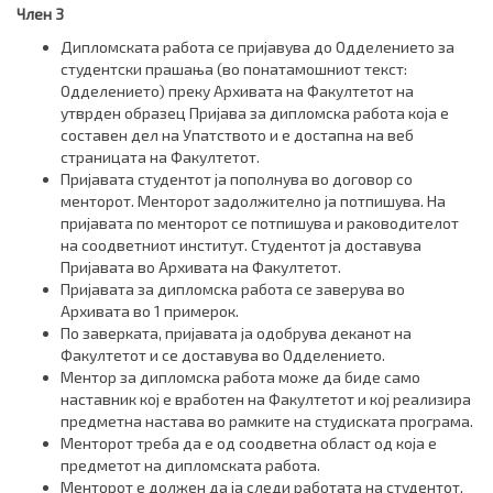
Член 3
Дипломската работа се пријавува до Одделението за
студентски прашања (во понатамошниот текст:
Одделението) преку Архивата на Факултетот на
утврден образец Пријава за дипломска работа која е
составен дел на Упатството и е достапна на веб
страницата на Факултетот.
Пријавата студентот ја пополнува во договор со
менторот. Менторот задолжително ја потпишува. На
пријавата по менторот се потпишува и раководителот
на соодветниот институт. Студентот ја доставува
Пријавата во Архивата на Факултетот.
Пријавата за дипломска работа се заверува во
Архивата во 1 примерок.
По заверката, пријавата ја одобрува деканот на
Факултетот и се доставува во Одделението.
Ментор за дипломска работа може да биде само
наставник кој е вработен на Факултетот и кој реализира
предметна настава во рамките на студиската програма.
Менторот треба да е од соодветна област од која е
предметот на дипломската работа.
Менторот е должен да ја следи работата на студентот,