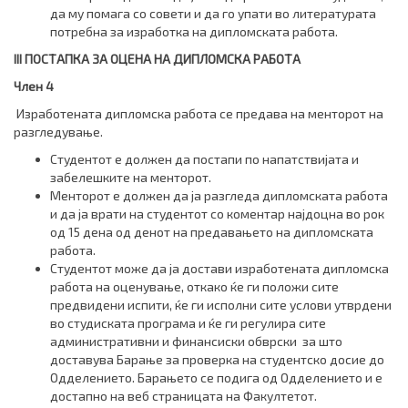
да му помага со совети и да го упати во литературата
потребна за изработка на дипломската работа.
I
II
ПОСТАПКА ЗА ОЦЕНА НА ДИПЛОМСКА РАБОТА
Член 4
Изработената дипломска работа се предава на менторот на
разгледување.
Студентот е должен да постапи по напатствијата и
забелешките на менторот.
Менторот е должен да ја разгледа дипломската работа
и да ја врати на студентот со коментар најдоцна во рок
од 15 дена од денот на предавањето на дипломската
работа.
Студентот може да ја достави изработената дипломска
работа на оценување, откако ќе ги положи сите
предвидени испити, ќе ги исполни сите услови утврдени
во студиската програма и ќе ги регулира сите
административни и финансиски обврски за што
доставува Барање за проверка на студентско досие до
Одделението. Барањето се подига од Одделението и е
достапно на веб страницата на Факултетот.