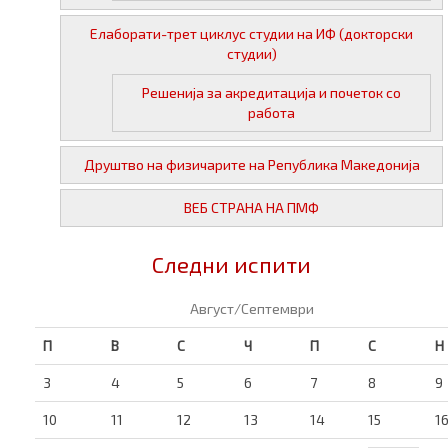
Елаборати-трет циклус студии на ИФ (докторски
студии)
Решенија за акредитација и почеток со
работа
Друштво на физичарите на Република Македонија
ВЕБ СТРАНА НА ПМФ
Следни испити
Август/Септември
П
В
С
Ч
П
С
Н
3
4
5
6
7
8
9
10
11
12
13
14
15
1