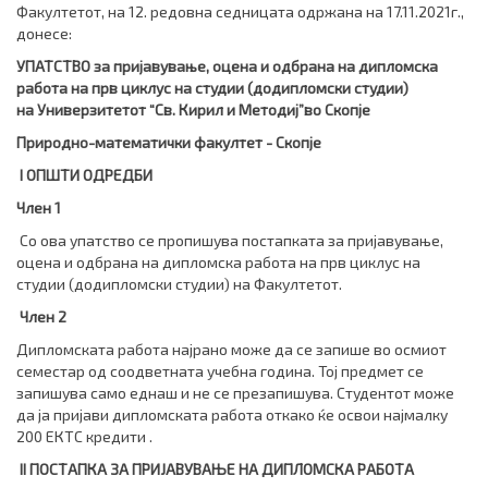
Факултетот, на 12. редовна седницата одржана на 17.11.2021г.,
донесе:
УПАТСТВО
за пријавување, оцена и одбрана на дипломска
работа на прв циклус на студии (додипломски студии)
на
Универзитетот
“
Св. Кирил и Методиј
”
во Скопје
Природно-математички факултет - Скопје
I ОПШТИ ОДРЕДБИ
Член 1
Со ова упатство се пропишува постапката за пријавување,
оцена и одбрана на дипломска работа на прв циклус на
студии (додипломски студии) на Факултетот.
Член 2
Дипломската работа најрано може да се запише во осмиот
семестар од соодветната учебна година. Тој предмет се
запишува само еднаш и не се презапишува. Студентот може
да ја пријави дипломската работа откако ќе освои најмалку
200 ЕКТС кредити .
I
I
ПОСТАПКА ЗА ПРИЈАВУВАЊЕ НА ДИПЛОМСКА РАБОТА