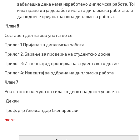
забелешка дека нема изработено дипломска работа. Тој
има право да ја доработи истата дипломска работа или
да поднесе пријава за нова дипломска работа.
Член 6
Составен дел на ова упатство се:
Прилог 1 Пријава за дипломска работа
Прилог 2: Барање за проверка на студентско досие
Прилог 3: Извештај од проверка на студентското досие
Прилог 4: Извештај за одбрана на дипломска работа
Член 7
Упатството влегува во сила со денот на донесувањето.
Декан
Проф. д-р Александар Скепаровски
more