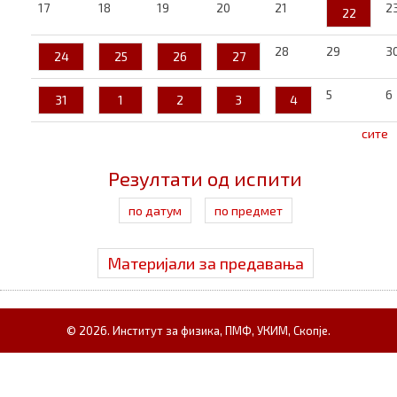
17
18
19
20
21
2
22
28
29
3
24
25
26
27
5
6
31
1
2
3
4
сите
Резултати од испити
по датум
по предмет
Материјали за предавања
© 2026. Институт за физика, ПМФ, УКИМ, Скопје.