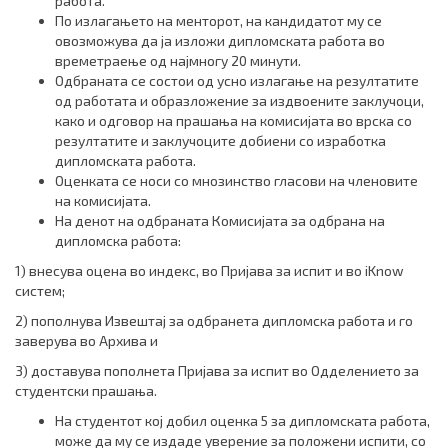
работа.
По излагањето на менторот, на кандидатот му се
овозможува да ја изложи дипломската работа во
времетраење од најмногу 20 минути.
Одбраната се состои од усно излагање на резултатите
од работата и образложение за издвоените заклучоци,
како и одговор на прашања на комисијата во врска со
резултатите и заклучоците добиени со изработка
дипломската работа.
Оценката се носи со мнозинство гласови на членовите
на комисијата.
На денот на одбраната Комисијата за одбрана на
дипломска работа:
1) внесува оцена во индекс, во Пријава за испит и во iKnow
систем;
2) пополнува Извештај за одбранета дипломска работа и го
заверува во Архива и
3) доставува пополнета Пријава за испит во Одделението за
студентски прашања.
На студентот кој добил оценка 5 за дипломската работа,
може да му се издаде уверение за положени испити, со