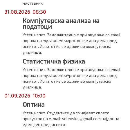
наставник.
31.08.2026 08:30
Компјутерска анализа на
податоци
Устен испит. Задолжително е пријавување со email
порака на my.students@proton.me два дена пред
испитот. Испитот ќе се одржи во компјутерска
училница.
Статистичка физика
Устен испит. Задолжително е пријавување со email
порака на my.students@proton.me два дена пред
испитот. Испитот ќе се одржи во компјутерска
училница.
01.09.2026 10:00
Оптика
Устен испит. Студентите да го најават своето
присуство на e-mail: velevskaj@gmail.com најдоцна
еден ден пред испитот