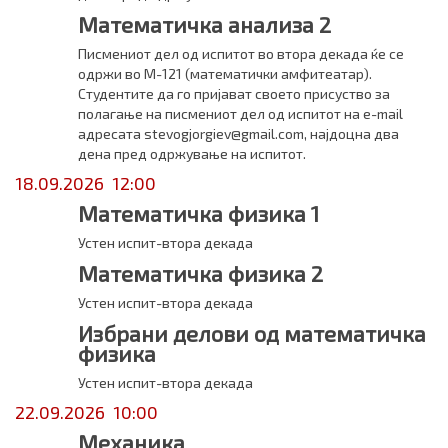
Математичка анализа 2
Писмениот дел од испитот во втора декада ќе се
одржи во М-121 (математички амфитеатар).
Студентите да го пријават своето присуство за
полагање на писмениот дел од испитот на e-mail
адресата stevogjorgiev@gmail.com, најдоцна два
дена пред одржување на испитот.
18.09.2026 12:00
Математичка физика 1
Устен испит-втора декада
Математичка физика 2
Устен испит-втора декада
Избрани делови од математичка
физика
Устен испит-втора декада
22.09.2026 10:00
Механика