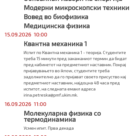
Модерни микроскопски техники
Вовед во биофизика
Медицинска физика
15.09.2026 10:00
Квантна механика 1
Испит по Квантна механика 1 - теорија. Студентите
треба 15 минути пред закажаниот термин да бидат
пред кабинетот на предметниот наставник. Покрај
пријавувањето во iknow, студентите треба
задолжително да го пријават своето присуство кај
предметниот наставник, најдоцна 48 часа пред
испитот, на следната емаил адреса
irina.petreska@pmf.ukim.mk.
16.09.2026 11:00
Молекуларна физика со
термодинамика
Усмен ипит. Прва декада