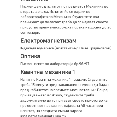
Писмен дел од испитот по предметот Механика во
втората декада. Испитот ќе се одржи во
лабoраторијата по Механика. Студентите кои
планираат да полагаат треба да го најават своето
присуство преку електронска порака најдоцна до 20
септември.
Електромагнетизам
II-декада нумерика (асистент м-р Пеце Трајановски)
Оптика
Писмен испит во лабораторија бр.96/97.
Квантна механика 1
Испит по Квантна механика 1 - задачи. Студентите
треба 15 минути пред закажаниот термин да бидат
пред кабинетот на предметниот наставник. Покрај
пријавувањето во iknow, студентите треба
задолжително да го пријават своето присуство кај
предметниот наставник, најдоцна 48 часа пред
испитот, на следната емаил адреса
irina.petreska@pmf.ukim.mk.