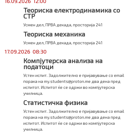
16.09.2026 12:00
Теориска електродинамика со
СТР
Усмен дел, ПРВА декада, просторија 241
Теориска механика
Усмен дел, ПРВА декада, просторија 241
17.09.2026 08:30
Компјутерска анализа на
податоци
Устен испит. Задолжително е пријавување со email
порака на my.students@proton.me два дена пред
испитот. Испитот ќе се одржи во компјутерска
училница.
Статистичка физика
Устен испит. Задолжително е пријавување со email
порака на my.students@proton.me два дена пред
испитот. Испитот ќе се одржи во компјутерска
училница.