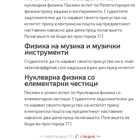
нуклеарна физика. Писмен испит по Репетиториум по
физика преку задачи и експерименти. Студентите
задолжително да го најават своето присуство на
испитот преку електронска пошта кај предметниот
наставник најкасно два дена пред полагањето.
Полагањето ќе биде во просторија 117.
Физика на музика и музички
инструменти
Студентите да го најават своето присуство на e-mail:
velevskaj@gmail.com најдоцна еден ден пред испитот
Нуклеарна физика со
елементарни честици
Писмен и усмен испит по Нуклеарна физика со
елементарни честици. Студентите задолжително да
го најават своето присуство на испитот преку
електронска пошта кај предметниот наставник
најкасно два дена пред полагањето. Полгањето ќе
биде во просторија 117.
<< претходно
|
1
|
2
|
следно >>