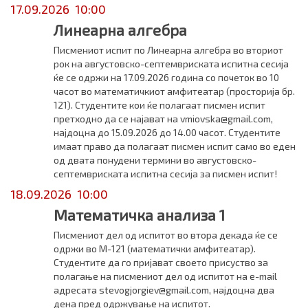
17.09.2026 10:00
Линеарна алгебра
Писмениот испит по Линеарна алгебра во вториот
рок на августовско-септемвриската испитна сесија
ќе се одржи на 17.09.2026 година со почеток во 10
часот во математичкиот амфитеатар (просторија бр.
121). Студентите кои ќе полагаат писмен испит
претходно да се најават на vmiovska@gmail.com,
најдоцна до 15.09.2026 до 14.00 часот. Студентите
имаат право да полагаат писмен испит само во еден
од двата понудени термини во августовско-
септемвриската испитна сесија за писмен испит!
18.09.2026 10:00
Математичка анализа 1
Писмениот дел од испитот во втора декада ќе се
одржи во М-121 (математички амфитеатар).
Студентите да го пријават своето присуство за
полагање на писмениот дел од испитот на e-mail
адресата stevogjorgiev@gmail.com, најдоцна два
дена пред одржување на испитот.