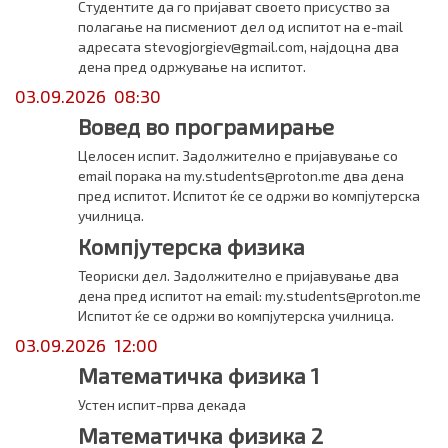
Студентите да го пријават своето присуство за
полагање на писмениот дел од испитот на e-mail
адресата stevogjorgiev@gmail.com, најдоцна два
дена пред одржување на испитот.
03.09.2026 08:30
Вовед во програмирање
Целосен испит. Задолжително е пријавување со
email порака на my.students@proton.me два дена
пред испитот. Испитот ќе се одржи во компјутерска
училница.
Компјутерска физика
Теориски дел. Задолжително е пријавување два
дена пред испитот на email: my.students@proton.me
Испитот ќе се одржи во компјутерска училница.
03.09.2026 12:00
Математичка физика 1
Устен испит-прва декада
Математичка физика 2