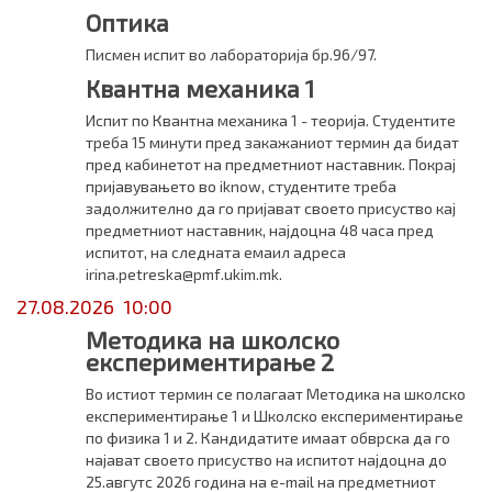
Оптика
Писмен испит во лабораторија бр.96/97.
Квантна механика 1
Испит по Квантна механика 1 - теорија. Студентите
треба 15 минути пред закажаниот термин да бидат
пред кабинетот на предметниот наставник. Покрај
пријавувањето во iknow, студентите треба
задолжително да го пријават своето присуство кај
предметниот наставник, најдоцна 48 часа пред
испитот, на следната емаил адреса
irina.petreska@pmf.ukim.mk.
27.08.2026 10:00
Методика на школско
експериментирање 2
Во истиот термин се полагаат Методика на школско
експериментирање 1 и Школско експериментирање
по физика 1 и 2. Кандидатите имаат обврска да го
најават своето присуство на испитот најдоцна до
25.авгутс 2026 година на e-mail на предметниот