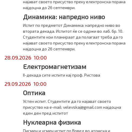
најават своето присуство преку електронска порака
најдоцна до 26 септември.
Динамика: напредно ниво
Испит по предметот Динамика: напредно ниво во
втората декада. Испитот ќе се одржи во лаб. бр. 10.
Студентите кои планираат да полагаат треба да го
најават своето присуство преку електронска порака
најдоцна до 26 септември.
28.09.2026 10:00
Електромагнетизам
II-декада сите испити кај проф. Ристова
29.09.2026 10:00
Оптика
Устен испит. Студентите да го најават своето
присуство на e-mail: velevskaj@gmail.com најдоцна
еден ден пред испитот
Нуклеарна физика
Писмен и усмен испит по Вовед во атомска и