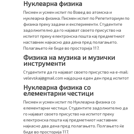
Нуклеарна физика
Писмен и усмен испит по Вовед во атомска и
нуклеарна физика. Писмен испит по Репетиториум по
физика преку задачи и експерименти. Студентите
задолжително да го најават своето присуство на
испитот преку електронска пошта кај предметниот
наставник најкасно два дена пред полагањето.
Полагањето ќе биде во просторија 117.
Физика на музика и музички
инструменти
Студентите да го најават своето присуство на e-mail:
velevskaj@gmail.com најдоцна еден ден пред испитот
Нуклеарна физика со
елементарни честици
Писмен и усмен испит по Нуклеарна физика со
елементарни честици. Студентите задолжително да
го најават своето присуство на испитот преку
електронска пошта кај предметниот наставник
најкасно два дена пред полагањето. Полгањето ќе
биде во просторија 117.