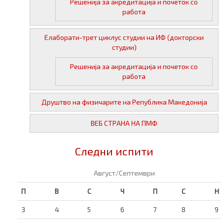
Решенија за акредитација и почеток со
работа
Елаборати-трет циклус студии на ИФ (докторски
студии)
Решенија за акредитација и почеток со
работа
Друштво на физичарите на Република Македонија
ВЕБ СТРАНА НА ПМФ
Следни испити
Август/Септември
П
В
С
Ч
П
С
Н
3
4
5
6
7
8
9