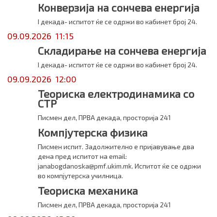
Конверзија на сончева енергија
I декада- испитот ќе се одржи во кабинет број 24.
09.09.2026 11:15
Складирање на сончева енергија
I декада- испитот ќе се одржи во кабинет број 24.
09.09.2026 12:00
Теориска електродинамика со
СТР
Писмен дел, ПРВА декада, просторија 241
Компјутерска физика
Писмен испит. Задолжително е пријавување два
дена пред испитот на email:
janabogdanoska@pmf.ukim.mk. Испитот ќе се одржи
во компјутерска училница.
Теориска механика
Писмен дел, ПРВА декада, просторија 241