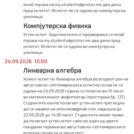
email порака на my.students@proton.me два дена
пред испитот. Испитот ќе се одржи во компјутерска
училница.
Компјутерска физика
Устен испит. Задолжително е пријавување со email
порака на my.students@proton.me два дена пред
испитот. Испитот ќе се одржи во компјутерска
училница.
24.09.2026 10:00
Линеарна алгебра
Усниот испит по Линеарна алгебра во вториот рок на
августовско-септемвриската испитна сесија ќе се
одржи на 24.09.2026 година со почеток во 10 часот
во математичкиот амфитеатар (просторија бр. 121).
Студентите кои ќе полагаат устен испит претходно
да се најават на vmiovska@gmail.com, најдоцна до
22.09.2026 до 14.00 часот. Студентите имаат право
да полагаат устен испит само во еден од двата
понудени термини во августовско-септемвриската
испитна сесија за устен испит!