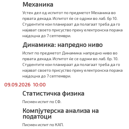
Механика
Устен дел од испитот по предметот Механика во
првата декада. Испитот ќе се одржи во лаб. бр 10.
Студентите кои планираат да полагаат треба да го
најават своето присуство преку електронска порака
најдоцна до 7 септември.
Динамика: напредно ниво
Испит по предметот Динамика: напредно ниво во
првата декада. Испитот ќе се одржи во лаб. бр. 10.
Студентите кои планираат да полагаат треба да го
најават своето присуство преку електронска порака
најдоцна до 7 септември.
09.09.2026 10:00
Статистичка физика
Писмен испит по СФ.
Компјутерска анализа на
податоци
Писмен испит по КАП.