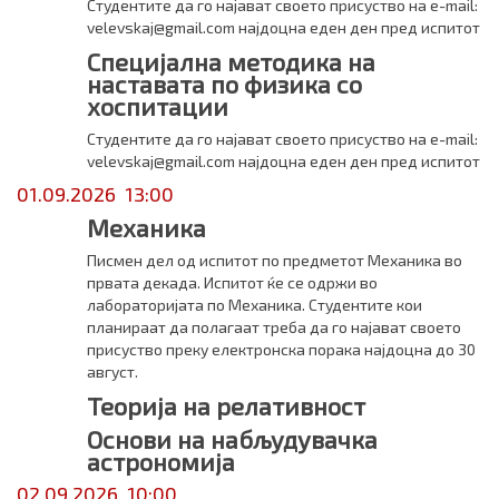
Студентите да го најават своето присуство на e-mail:
velevskaj@gmail.com најдоцна еден ден пред испитот
​Специјална методика на
наставата по физика со
хоспитации
Студентите да го најават своето присуство на e-mail:
velevskaj@gmail.com најдоцна еден ден пред испитот
01.09.2026 13:00
Механика
Писмен дел од испитот по предметот Механика во
првата декада. Испитот ќе се одржи во
лабoраторијата по Механика. Студентите кои
планираат да полагаат треба да го најават своето
присуство преку електронска порака најдоцна до 30
август.
Теорија на релативност
Основи на набљудувачка
астрономија
02.09.2026 10:00