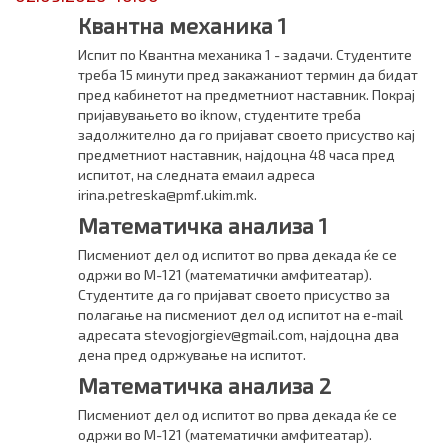
Квантна механика 1
Испит по Квантна механика 1 - задачи. Студентите
треба 15 минути пред закажаниот термин да бидат
пред кабинетот на предметниот наставник. Покрај
пријавувањето во iknow, студентите треба
задолжително да го пријават своето присуство кај
предметниот наставник, најдоцна 48 часа пред
испитот, на следната емаил адреса
irina.petreska@pmf.ukim.mk.
Математичка анализа 1
Писмениот дел од испитот во прва декада ќе се
одржи во М-121 (математички амфитеатар).
Студентите да го пријават своето присуство за
полагање на писмениот дел од испитот на e-mail
адресата stevogjorgiev@gmail.com, најдоцна два
дена пред одржување на испитот.
Математичка анализа 2
Писмениот дел од испитот во прва декада ќе се
одржи во М-121 (математички амфитеатар).