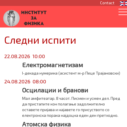
Contact
Следни испити
22.08.2026 10:00
Електромагнетизам
I-декада нумерика (асистент м-р Пеце Трајановски)
24.08.2026 08:00
Осцилации и бранови
Мал амфитеатар. 8 часот. Писмен и усмен дел. Пред
да пристапите кон полагање задолжително
оставете пријава и најавете го присуството со
електронска порака најдоцна еден ден претходно.
Атомска физика