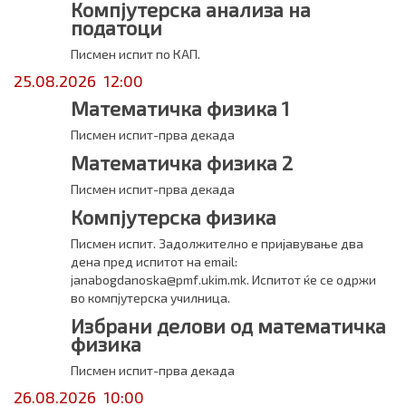
Компјутерска анализа на
податоци
Писмен испит по КАП.
25.08.2026 12:00
Математичка физика 1
Писмен испит-прва декада
Математичка физика 2
Писмен испит-прва декада
Компјутерска физика
Писмен испит. Задолжително е пријавување два
дена пред испитот на email:
janabogdanoska@pmf.ukim.mk. Испитот ќе се одржи
во компјутерска училница.
Избрани делови од математичка
физика
Писмен испит-прва декада
26.08.2026 10:00