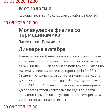
09.09.2026 12:30
Метрологија
I декада- испитот ќе се одржи во кабинет број 24.
10.09.2026 10:00
Молекуларна физика со
термодинамика
Писмен испит. Прва декада
Линеарна алгебра
Усниот испит по Линеарна алгебра во првиот рок на
августовско-септемвриската испитна сесија ќе се
одржи на 10.09.2026 година со почеток во 10 часот во
математичкиот амфитеатар (просторија бр. 121).
Студентите кои ќе полагаат устен испит претходно
да се најават на vmiovska@gmail.com, најдоцна до
09.09.2026 до 14.00 часот. Студентите имаат право
да полагаат устен испит само во еден од двата
понудени термини во августовско-септемвриската
испитна сесија за устен испит!
10.09.2026 12:00