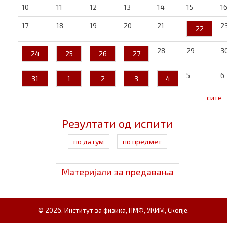
10
11
12
13
14
15
1
17
18
19
20
21
2
22
28
29
3
24
25
26
27
5
6
31
1
2
3
4
сите
Резултати од испити
по датум
по предмет
Материјали за предавања
© 2026. Институт за физика, ПМФ, УКИМ, Скопје.