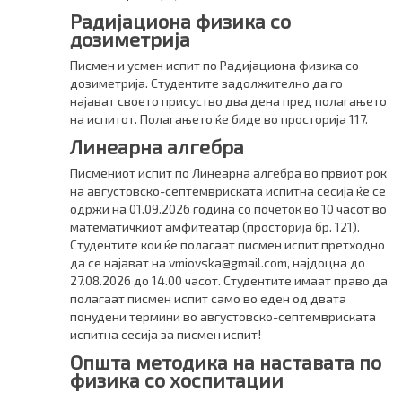
Радијациона физика со
дозиметрија
Писмен и усмен испит по Радијациона физика со
дозиметрија. Студентите задолжително да го
најават своето присуство два дена пред полагањето
на испитот. Полагањето ќе биде во просторија 117.
Линеарна алгебра
Писмениот испит по Линеарна алгебра во првиот рок
на августовско-септемвриската испитна сесија ќе се
одржи на 01.09.2026 година со почеток во 10 часот во
математичкиот амфитеатар (просторија бр. 121).
Студентите кои ќе полагаат писмен испит претходно
да се најават на vmiovska@gmail.com, најдоцна до
27.08.2026 до 14.00 часот. Студентите имаат право да
полагаат писмен испит само во еден од двата
понудени термини во августовско-септемвриската
испитна сесија за писмен испит!
Општа методика на наставата по
физика со хоспитации